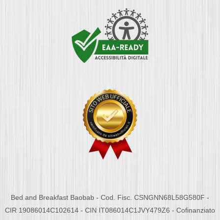
Bed and Breakfast Baobab - Cod. Fisc. CSNGNN68L58G580F -
CIR 19086014C102614 - CIN IT086014C1JVY479Z6 - Cofinanziato