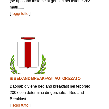
(se riposano insieme ai genitori nel lettone 2x2
metri......
[
leggi tutto
]
◉ BED AND BREAKFAST AUTORIZZATO
Baobab diviene bed and breakfast nel febbraio
2007 con determina dirigenziale. - Bed and
Breakfast......
[
leggi tutto
]