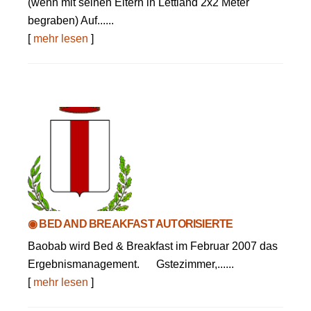
(wenn mit seinen Eltern in Lettland 2x2 Meter
begraben) Auf......
[
mehr lesen
]
◉ BED AND BREAKFAST AUTORISIERTE
Baobab wird Bed & Breakfast im Februar 2007 das
Ergebnismanagement. Gstezimmer,......
[
mehr lesen
]