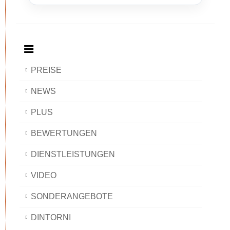
Breakfast
and
Breakfast
Breakfast
BAOBAB
Breakfast
BAOBAB
BAOBAB
BAOBAB
PREISE
NEWS
PLUS
BEWERTUNGEN
DIENSTLEISTUNGEN
VIDEO
SONDERANGEBOTE
DINTORNI