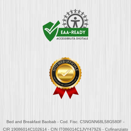
Bed and Breakfast Baobab - Cod. Fisc. CSNGNN68L58G580F -
CIR 19086014C102614 - CIN IT086014C1JVY479Z6 - Cofinanziato