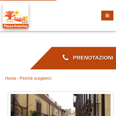
PRENOTAZIONI
Home
-
Perchè sceglierci