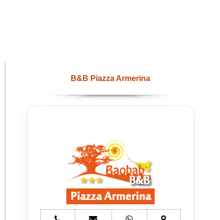
B&B Piazza Armerina
telefono
e-
whatsapp
mappa