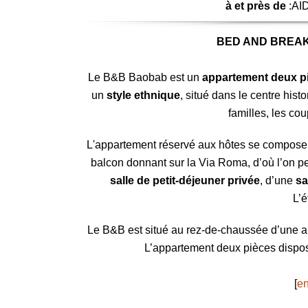
à et près de
:AID
BED AND BREAK
Le B&B Baobab est un
appartement deux pi
un
style ethnique
, situé dans le centre hist
familles, les cou
L'appartement réservé aux hôtes se compose
balcon donnant sur la Via Roma, d’où l’on p
salle de petit-déjeuner privée
, d’une
sa
L’
Le B&B est situé au rez-de-chaussée d’une a
L’appartement deux pièces dispos
[
en