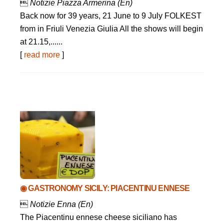

Notizie Piazza Armerina (En)
Back now for 39 years, 21 June to 9 July FOLKEST
from in Friuli Venezia Giulia All the shows will begin
at 21.15,......
[
read more
]
◉ GASTRONOMY SICILY: PIACENTINU ENNESE

Notizie Enna (En)
The Piacentinu ennese cheese siciliano has