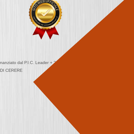
nziato dal P.I.C. Leader + 2000/2006 - Programma
CA DI CERERE