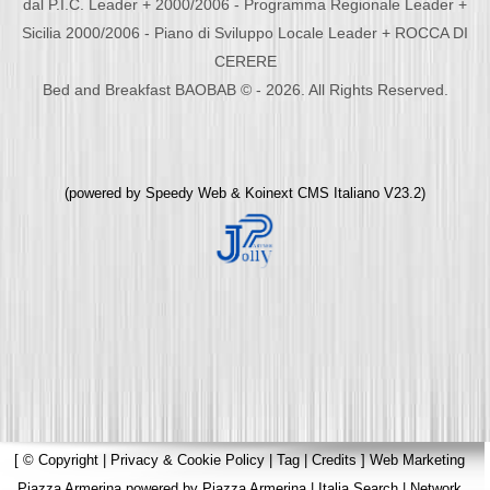
dal P.I.C. Leader + 2000/2006 - Programma Regionale Leader +
Sicilia 2000/2006 - Piano di Sviluppo Locale Leader + ROCCA DI
CERERE
Bed and Breakfast BAOBAB © - 2026. All Rights Reserved.
(powered by
Speedy Web
&
Koinext CMS Italiano
V23.2)
[
© Copyright
|
Privacy & Cookie Policy
|
Tag
|
Credits
]
Web Marketing
Piazza Armerina
powered by
Piazza Armerina
|
Italia Search
|
Network