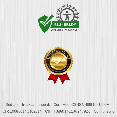
Bed and Breakfast Baobab - Cod. Fisc. CSNGNN68L58G580F -
CIR 19086014C102614 - CIN IT086014C1JVY479Z6 - Cofinanziato