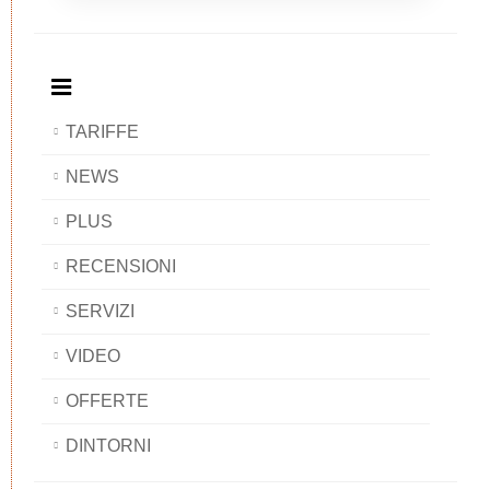
Breakfast
and
Breakfast
Breakfast
BAOBAB
Breakfast
BAOBAB
BAOBAB
BAOBAB
TARIFFE
NEWS
PLUS
RECENSIONI
SERVIZI
VIDEO
OFFERTE
DINTORNI