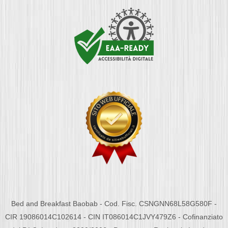
Bed and Breakfast Baobab - Cod. Fisc. CSNGNN68L58G580F -
CIR 19086014C102614 - CIN IT086014C1JVY479Z6 - Cofinanziato