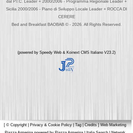
dal P.I.C. Leader + 2000/2006 - Programma Regionale Leader +
Sicilia 2000/2006 - Piano di Sviluppo Locale Leader + ROCCA DI
CERERE
Bed and Breakfast BAOBAB © - 2026. All Rights Reserved.
(powered by
Speedy Web
&
Koinext CMS Italiano
V23.2)
[
© Copyright
|
Privacy & Cookie Policy
|
Tag
|
Credits
]
Web Marketing
Piazza Armerina
powered by
Piazza Armerina
|
Italia Search
|
Network