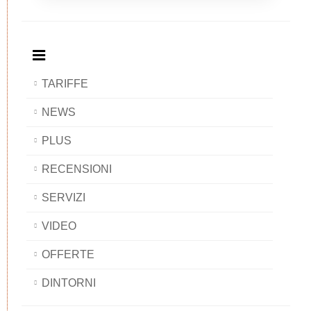
Breakfast
and
Breakfast
Breakfast
BAOBAB
Breakfast
BAOBAB
BAOBAB
BAOBAB
TARIFFE
NEWS
PLUS
RECENSIONI
SERVIZI
VIDEO
OFFERTE
DINTORNI