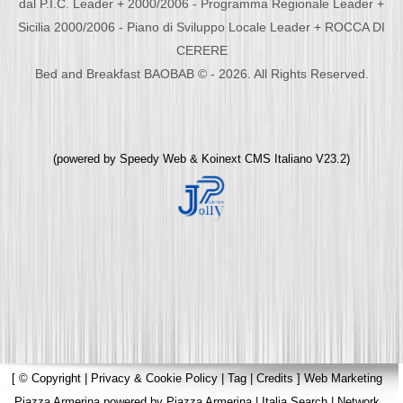
dal P.I.C. Leader + 2000/2006 - Programma Regionale Leader +
Sicilia 2000/2006 - Piano di Sviluppo Locale Leader + ROCCA DI
CERERE
Bed and Breakfast BAOBAB © - 2026. All Rights Reserved.
(powered by
Speedy Web
&
Koinext CMS Italiano
V23.2)
[
© Copyright
|
Privacy & Cookie Policy
|
Tag
|
Credits
]
Web Marketing
Piazza Armerina
powered by
Piazza Armerina
|
Italia Search
|
Network