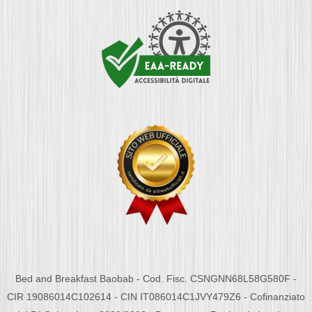
Bed and Breakfast Baobab - Cod. Fisc. CSNGNN68L58G580F -
CIR 19086014C102614 - CIN IT086014C1JVY479Z6 - Cofinanziato