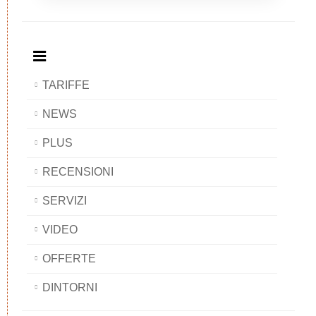
Breakfast
and
Breakfast
Breakfast
BAOBAB
Breakfast
BAOBAB
BAOBAB
BAOBAB
TARIFFE
NEWS
PLUS
RECENSIONI
SERVIZI
VIDEO
OFFERTE
DINTORNI