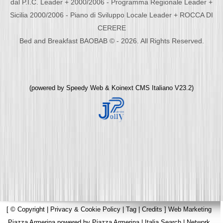
dal P.I.C. Leader + 2000/2006 - Programma Regionale Leader +
Sicilia 2000/2006 - Piano di Sviluppo Locale Leader + ROCCA DI
CERERE
Bed and Breakfast BAOBAB © - 2026. All Rights Reserved.
(powered by
Speedy Web
&
Koinext CMS Italiano
V23.2)
[
© Copyright
|
Privacy & Cookie Policy
|
Tag
|
Credits
]
Web Marketing
Piazza Armerina
powered by
Piazza Armerina
|
Italia Search
|
Network