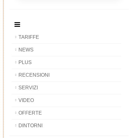
Breakfast
and
Breakfast
Breakfast
BAOBAB
Breakfast
BAOBAB
BAOBAB
BAOBAB
TARIFFE
NEWS
PLUS
RECENSIONI
SERVIZI
VIDEO
OFFERTE
DINTORNI