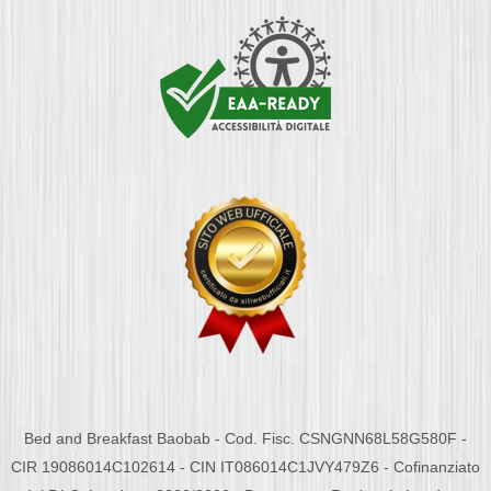
Bed and Breakfast Baobab - Cod. Fisc. CSNGNN68L58G580F -
CIR 19086014C102614 - CIN IT086014C1JVY479Z6 - Cofinanziato