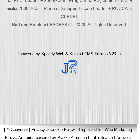
dal P.I.C. Leader + 2000/2006 - Programma Regionale Leader +
Sicilia 2000/2006 - Piano di Sviluppo Locale Leader + ROCCA DI
CERERE
Bed and Breakfast BAOBAB © - 2026. All Rights Reserved.
(powered by
Speedy Web
&
Koinext CMS Italiano
V23.2)
[
© Copyright
|
Privacy & Cookie Policy
|
Tag
|
Credits
]
Web Marketing
Piazza Armerina
powered by
Piazza Armerina
|
Italia Search
|
Network