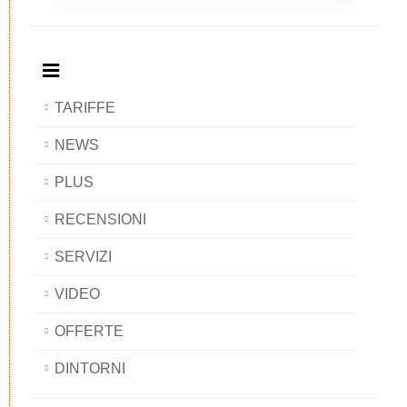
BAOBAB
Breakfast
BAOBAB
BAOBAB
BAOBAB
TARIFFE
NEWS
PLUS
RECENSIONI
SERVIZI
VIDEO
OFFERTE
DINTORNI