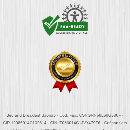
Bed and Breakfast Baobab - Cod. Fisc. CSNGNN68L58G580F -
CIR 19086014C102614 - CIN IT086014C1JVY479Z6 - Cofinanziato