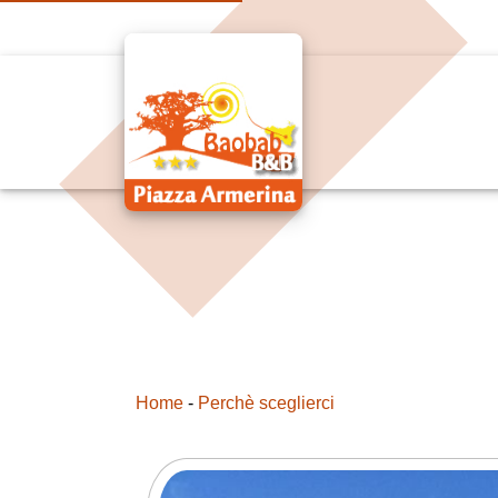
Home
-
Perchè sceglierci