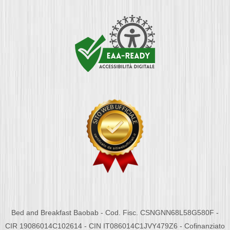
Bed and Breakfast Baobab - Cod. Fisc. CSNGNN68L58G580F -
CIR 19086014C102614 - CIN IT086014C1JVY479Z6 - Cofinanziato