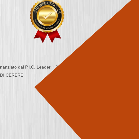
nziato dal P.I.C. Leader + 2000/2006 - Programma
CA DI CERERE