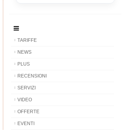
Breakfast
and
Breakfast
Breakfast
BAOBAB
Breakfast
BAOBAB
BAOBAB
BAOBAB
TARIFFE
NEWS
PLUS
RECENSIONI
SERVIZI
VIDEO
OFFERTE
EVENTI