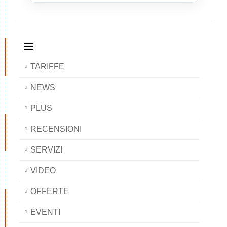
Breakfast
and
Breakfast
Breakfast
BAOBAB
Breakfast
BAOBAB
BAOBAB
BAOBAB
TARIFFE
NEWS
PLUS
RECENSIONI
SERVIZI
VIDEO
OFFERTE
EVENTI