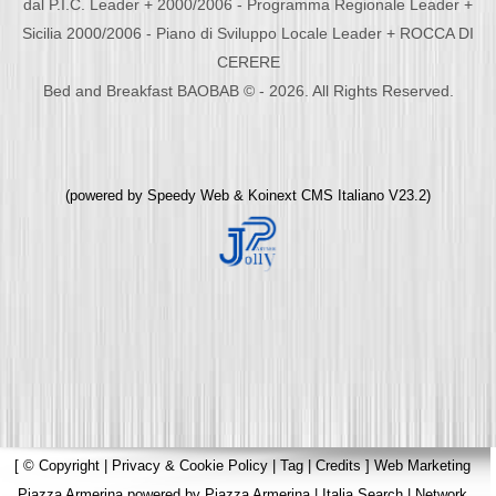
dal P.I.C. Leader + 2000/2006 - Programma Regionale Leader +
Sicilia 2000/2006 - Piano di Sviluppo Locale Leader + ROCCA DI
CERERE
Bed and Breakfast BAOBAB © - 2026. All Rights Reserved.
(powered by
Speedy Web
&
Koinext CMS Italiano
V23.2)
[
© Copyright
|
Privacy & Cookie Policy
|
Tag
|
Credits
]
Web Marketing
Piazza Armerina
powered by
Piazza Armerina
|
Italia Search
|
Network