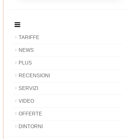
Breakfast
and
Breakfast
Breakfast
BAOBAB
Breakfast
BAOBAB
BAOBAB
BAOBAB
TARIFFE
NEWS
PLUS
RECENSIONI
SERVIZI
VIDEO
OFFERTE
DINTORNI