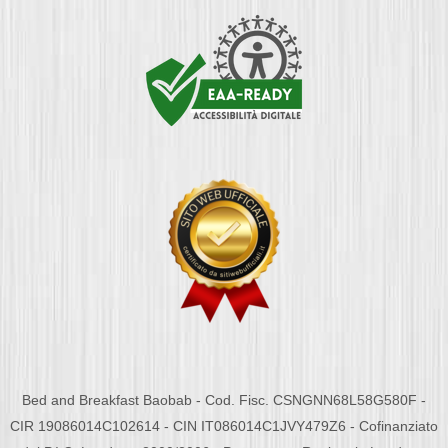
Bed and Breakfast Baobab - Cod. Fisc. CSNGNN68L58G580F -
CIR 19086014C102614 - CIN IT086014C1JVY479Z6 - Cofinanziato