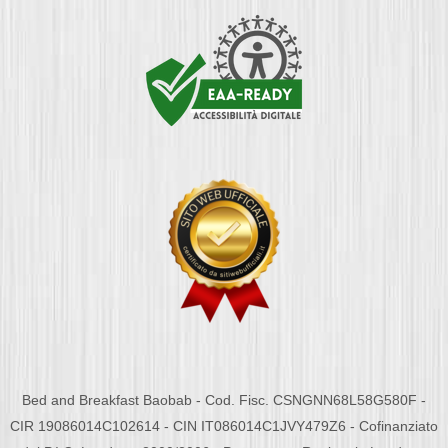
Bed and Breakfast Baobab - Cod. Fisc. CSNGNN68L58G580F -
CIR 19086014C102614 - CIN IT086014C1JVY479Z6 - Cofinanziato