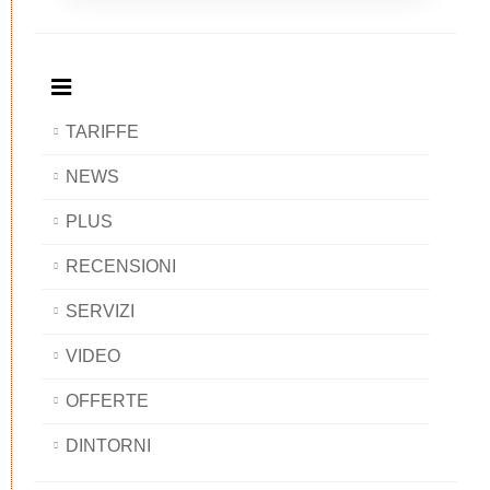
Breakfast
and
Breakfast
Breakfast
BAOBAB
Breakfast
BAOBAB
BAOBAB
BAOBAB
TARIFFE
NEWS
PLUS
RECENSIONI
SERVIZI
VIDEO
OFFERTE
DINTORNI