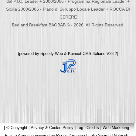
dal P.I.C. Leader + 2000/2006 - Programma Regionale Leader +
Sicilia 2000/2006 - Piano di Sviluppo Locale Leader + ROCCA DI
CERERE
Bed and Breakfast BAOBAB © - 2026. All Rights Reserved.
(powered by
Speedy Web
&
Koinext CMS Italiano
V23.2)
[
© Copyright
|
Privacy & Cookie Policy
|
Tag
|
Credits
]
Web Marketing
Piazza Armerina
powered by
Piazza Armerina
|
Italia Search
|
Network