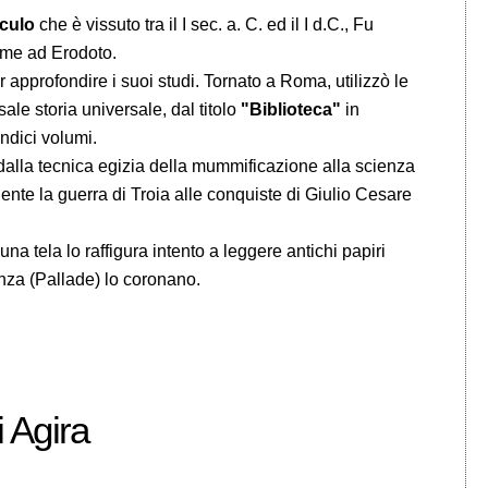
iculo
che è vissuto tra il I sec. a. C. ed il I d.C., Fu
ieme ad Erodoto.
r approfondire i suoi studi. Tornato a Roma, utilizzò le
le storia universale, dal titolo
"Biblioteca"
in
ndici volumi.
a dalla tecnica egizia della mummificazione alla scienza
nte la guerra di Troia alle conquiste di Giulio Cesare
na tela lo raffigura intento a leggere antichi papiri
enza (Pallade) lo coronano.
i Agira