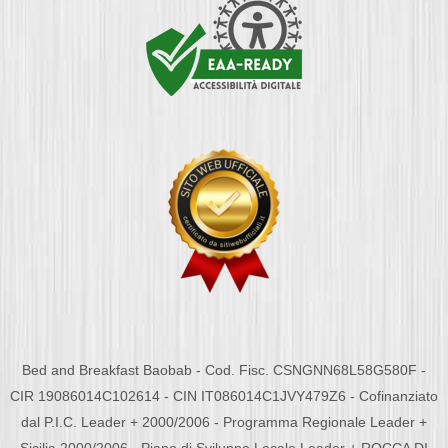
Bed and Breakfast Baobab - Cod. Fisc. CSNGNN68L58G580F -
CIR 19086014C102614 - CIN IT086014C1JVY479Z6 - Cofinanziato
dal P.I.C. Leader + 2000/2006 - Programma Regionale Leader +
Sicilia 2000/2006 - Piano di Sviluppo Locale Leader + ROCCA DI