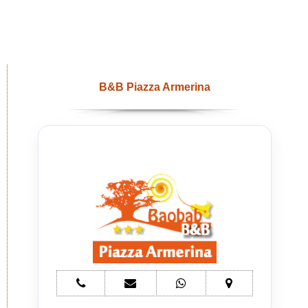
B&B Piazza Armerina
telefono
e-
whatsapp
mappa
Bed
mail
Bed
Bed