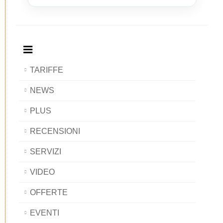
and
Bed
and
and
Breakfast
and
Breakfast
Breakfast
BAOBAB
Breakfast
BAOBAB
BAOBAB
BAOBAB
TARIFFE
NEWS
PLUS
RECENSIONI
SERVIZI
VIDEO
OFFERTE
EVENTI