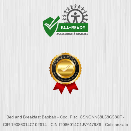
Bed and Breakfast Baobab - Cod. Fisc. CSNGNN68L58G580F -
CIR 19086014C102614 - CIN IT086014C1JVY479Z6 - Cofinanziato