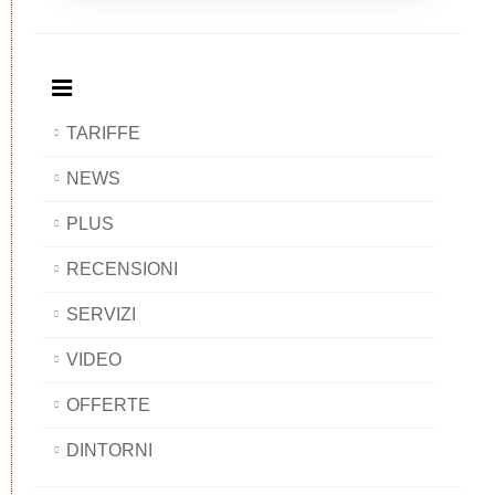
Breakfast
and
Breakfast
Breakfast
BAOBAB
Breakfast
BAOBAB
BAOBAB
BAOBAB
TARIFFE
NEWS
PLUS
RECENSIONI
SERVIZI
VIDEO
OFFERTE
DINTORNI