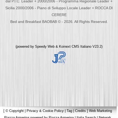
dal P.I.C. Leader + 2000/2006 - Programma Regionale Leader +
Sicilia 2000/2006 - Piano di Sviluppo Locale Leader + ROCCA DI
CERERE
Bed and Breakfast BAOBAB © - 2026. All Rights Reserved.
(powered by
Speedy Web
&
Koinext CMS Italiano
V23.2)
[
© Copyright
|
Privacy & Cookie Policy
|
Tag
|
Credits
]
Web Marketing
Piazza Armerina
powered by
Piazza Armerina
|
Italia Search
|
Network