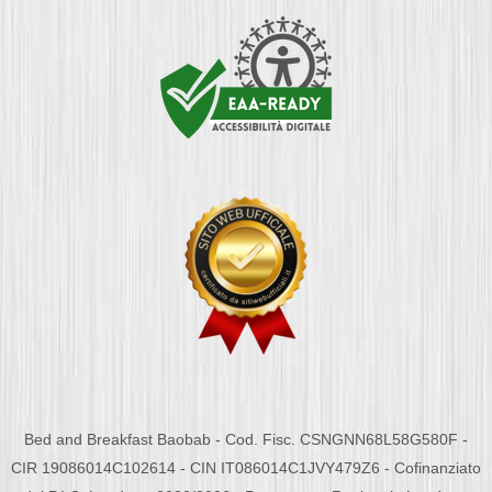
Bed and Breakfast Baobab - Cod. Fisc. CSNGNN68L58G580F -
CIR 19086014C102614 - CIN IT086014C1JVY479Z6 - Cofinanziato