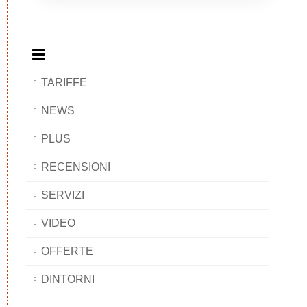
Breakfast
and
Breakfast
Breakfast
BAOBAB
Breakfast
BAOBAB
BAOBAB
BAOBAB
TARIFFE
NEWS
PLUS
RECENSIONI
SERVIZI
VIDEO
OFFERTE
DINTORNI