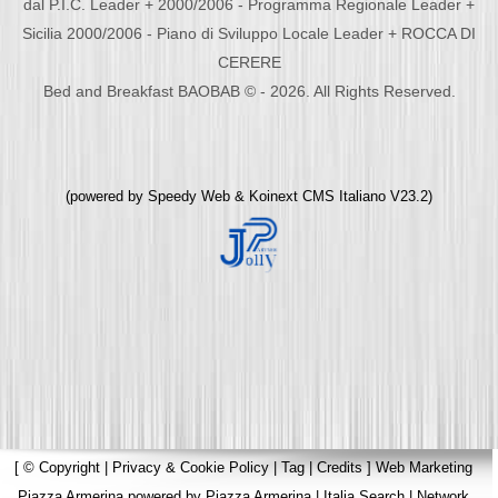
dal P.I.C. Leader + 2000/2006 - Programma Regionale Leader +
Sicilia 2000/2006 - Piano di Sviluppo Locale Leader + ROCCA DI
CERERE
Bed and Breakfast BAOBAB © - 2026. All Rights Reserved.
(powered by
Speedy Web
&
Koinext CMS Italiano
V23.2)
[
© Copyright
|
Privacy & Cookie Policy
|
Tag
|
Credits
]
Web Marketing
Piazza Armerina
powered by
Piazza Armerina
|
Italia Search
|
Network