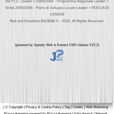
dal P.I.C. Leader + 2000/2006 - Programma Regionale Leader +
Sicilia 2000/2006 - Piano di Sviluppo Locale Leader + ROCCA DI
CERERE
Bed and Breakfast BAOBAB © - 2026. All Rights Reserved.
(powered by
Speedy Web
&
Koinext CMS Italiano
V23.2)
[
© Copyright
|
Privacy & Cookie Policy
|
Tag
|
Credits
]
Web Marketing
Piazza Armerina
powered by
Piazza Armerina
|
Italia Search
|
Network