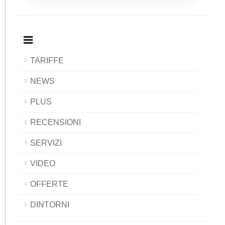
Breakfast
and
Breakfast
Breakfast
BAOBAB
Breakfast
BAOBAB
BAOBAB
BAOBAB
TARIFFE
NEWS
PLUS
RECENSIONI
SERVIZI
VIDEO
OFFERTE
DINTORNI