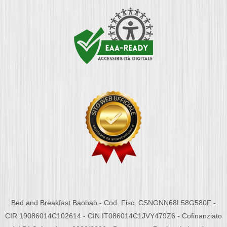
Bed and Breakfast Baobab - Cod. Fisc. CSNGNN68L58G580F -
CIR 19086014C102614 - CIN IT086014C1JVY479Z6 - Cofinanziato