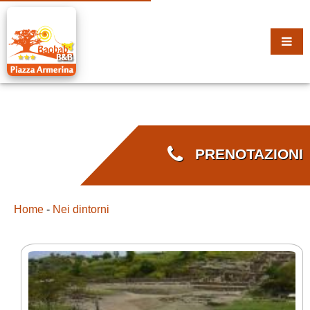
PRENOTAZIONI
Home
-
Nei dintorni