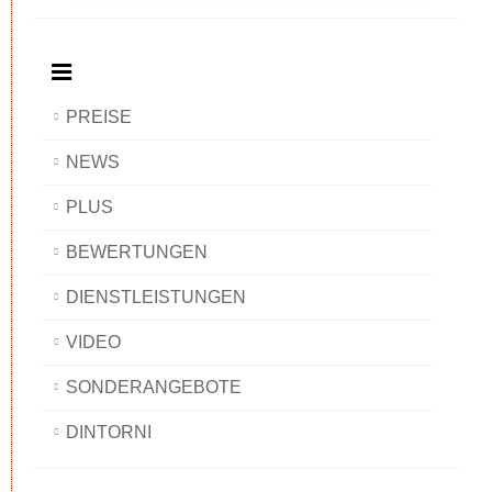
BAOBAB
Breakfast
BAOBAB
BAOBAB
BAOBAB
PREISE
NEWS
PLUS
BEWERTUNGEN
DIENSTLEISTUNGEN
VIDEO
SONDERANGEBOTE
DINTORNI