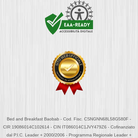
Bed and Breakfast Baobab - Cod. Fisc. CSNGNN68L58G580F -
CIR 19086014C102614 - CIN IT086014C1JVY479Z6 - Cofinanziato
dal P.I.C. Leader + 2000/2006 - Programma Regionale Leader +