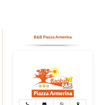
B&B Piazza Armerina
telefono
e-
whatsapp
mappa