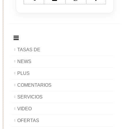
Bed
mail
Bed
Bed
and
Bed
and
and
Breakfast
and
Breakfast
Breakfast
BAOBAB
Breakfast
BAOBAB
BAOBAB
BAOBAB
TASAS DE
NEWS
PLUS
COMENTARIOS
SERVICIOS
VIDEO
OFERTAS