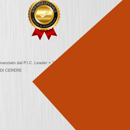
nziato dal P.I.C. Leader + 2000/2006 - Programma
CA DI CERERE