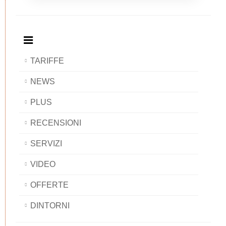
Breakfast
and
Breakfast
Breakfast
BAOBAB
Breakfast
BAOBAB
BAOBAB
BAOBAB
TARIFFE
NEWS
PLUS
RECENSIONI
SERVIZI
VIDEO
OFFERTE
DINTORNI