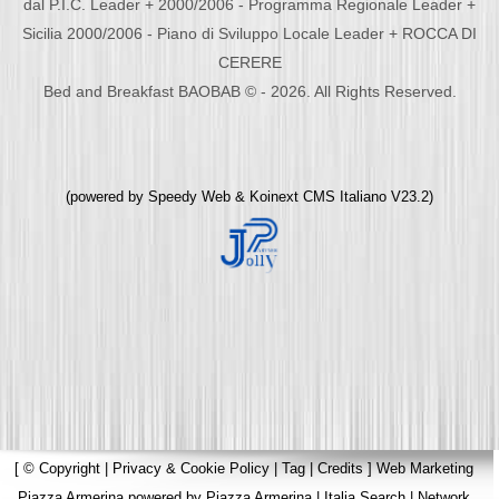
dal P.I.C. Leader + 2000/2006 - Programma Regionale Leader +
Sicilia 2000/2006 - Piano di Sviluppo Locale Leader + ROCCA DI
CERERE
Bed and Breakfast BAOBAB © - 2026. All Rights Reserved.
(powered by
Speedy Web
&
Koinext CMS Italiano
V23.2)
[
© Copyright
|
Privacy & Cookie Policy
|
Tag
|
Credits
]
Web Marketing
Piazza Armerina
powered by
Piazza Armerina
|
Italia Search
|
Network