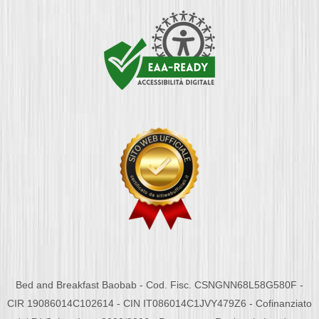
Bed and Breakfast Baobab - Cod. Fisc. CSNGNN68L58G580F -
CIR 19086014C102614 - CIN IT086014C1JVY479Z6 - Cofinanziato