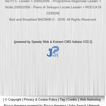
dal P.I.C. Leader + 2000/2006 - Programma Regionale Leader +
Sicilia 2000/2006 - Piano di Sviluppo Locale Leader + ROCCA DI
CERERE
Bed and Breakfast BAOBAB © - 2026. All Rights Reserved.
(powered by
Speedy Web
&
Koinext CMS Italiano
V23.2)
[
© Copyright
|
Privacy & Cookie Policy
|
Tag
|
Credits
]
Web Marketing
Piazza Armerina
powered by
Piazza Armerina
|
Italia Search
|
Network