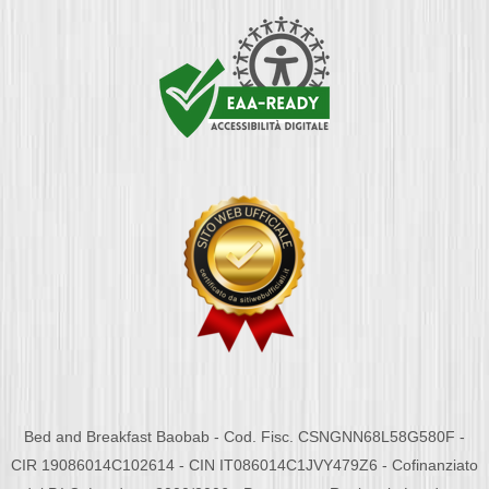
Bed and Breakfast Baobab - Cod. Fisc. CSNGNN68L58G580F -
CIR 19086014C102614 - CIN IT086014C1JVY479Z6 - Cofinanziato