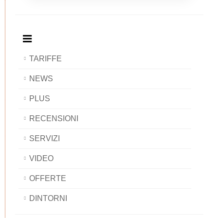
Breakfast
and
Breakfast
Breakfast
BAOBAB
Breakfast
BAOBAB
BAOBAB
BAOBAB
TARIFFE
NEWS
PLUS
RECENSIONI
SERVIZI
VIDEO
OFFERTE
DINTORNI