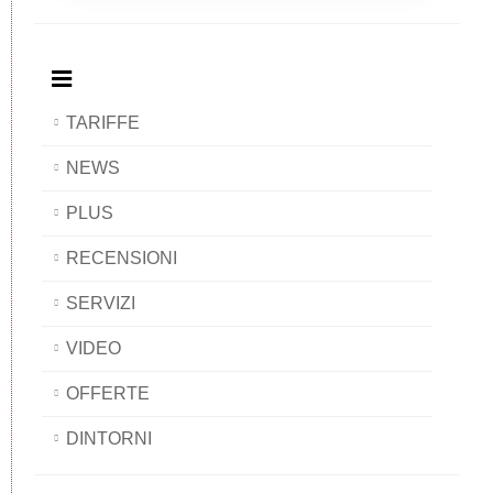
BAOBAB
Breakfast
BAOBAB
BAOBAB
BAOBAB
TARIFFE
NEWS
PLUS
RECENSIONI
SERVIZI
VIDEO
OFFERTE
DINTORNI