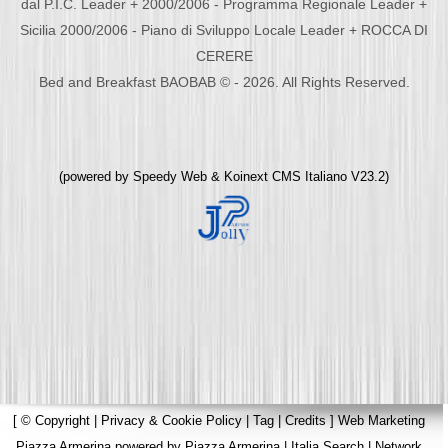
dal P.I.C. Leader + 2000/2006 - Programma Regionale Leader +
Sicilia 2000/2006 - Piano di Sviluppo Locale Leader + ROCCA DI
CERERE
Bed and Breakfast BAOBAB © - 2026. All Rights Reserved.
(powered by
Speedy Web
&
Koinext CMS Italiano
V23.2)
[
© Copyright
|
Privacy & Cookie Policy
|
Tag
|
Credits
]
Web Marketing
Piazza Armerina
powered by
Piazza Armerina
|
Italia Search
|
Network