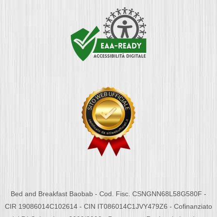
Bed and Breakfast Baobab - Cod. Fisc. CSNGNN68L58G580F -
CIR 19086014C102614 - CIN IT086014C1JVY479Z6 - Cofinanziato