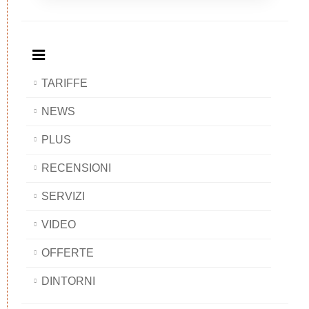
Breakfast
and
Breakfast
Breakfast
BAOBAB
Breakfast
BAOBAB
BAOBAB
BAOBAB
TARIFFE
NEWS
PLUS
RECENSIONI
SERVIZI
VIDEO
OFFERTE
DINTORNI