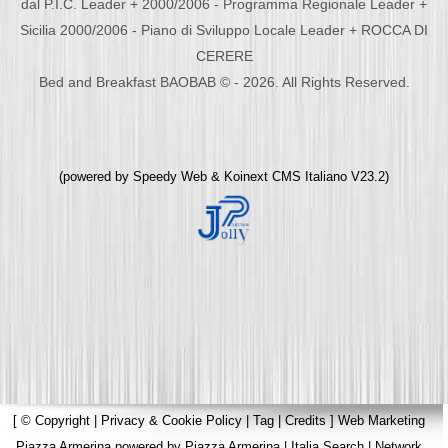
dal P.I.C. Leader + 2000/2006 - Programma Regionale Leader +
Sicilia 2000/2006 - Piano di Sviluppo Locale Leader + ROCCA DI
CERERE
Bed and Breakfast BAOBAB © - 2026. All Rights Reserved.
(powered by
Speedy Web
&
Koinext CMS Italiano
V23.2)
[
© Copyright
|
Privacy & Cookie Policy
|
Tag
|
Credits
]
Web Marketing
Piazza Armerina
powered by
Piazza Armerina
|
Italia Search
|
Network