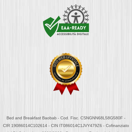
Bed and Breakfast Baobab - Cod. Fisc. CSNGNN68L58G580F -
CIR 19086014C102614 - CIN IT086014C1JVY479Z6 - Cofinanziato