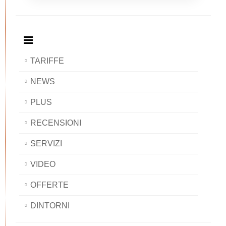
Breakfast
and
Breakfast
Breakfast
BAOBAB
Breakfast
BAOBAB
BAOBAB
BAOBAB
TARIFFE
NEWS
PLUS
RECENSIONI
SERVIZI
VIDEO
OFFERTE
DINTORNI