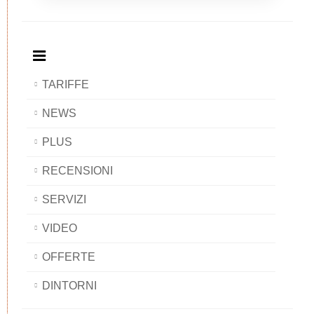
Breakfast
and
Breakfast
Breakfast
BAOBAB
Breakfast
BAOBAB
BAOBAB
BAOBAB
TARIFFE
NEWS
PLUS
RECENSIONI
SERVIZI
VIDEO
OFFERTE
DINTORNI