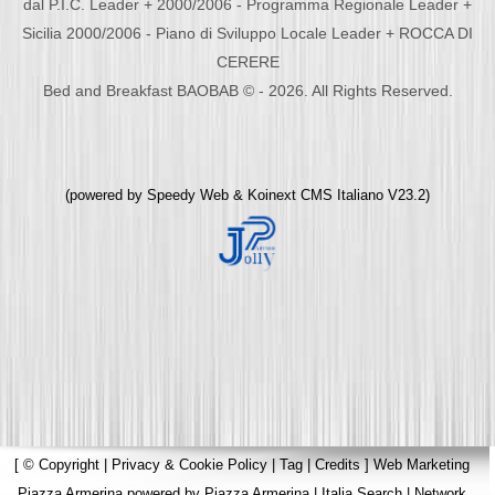
dal P.I.C. Leader + 2000/2006 - Programma Regionale Leader +
Sicilia 2000/2006 - Piano di Sviluppo Locale Leader + ROCCA DI
CERERE
Bed and Breakfast BAOBAB © - 2026. All Rights Reserved.
(powered by
Speedy Web
&
Koinext CMS Italiano
V23.2)
[
© Copyright
|
Privacy & Cookie Policy
|
Tag
|
Credits
]
Web Marketing
Piazza Armerina
powered by
Piazza Armerina
|
Italia Search
|
Network