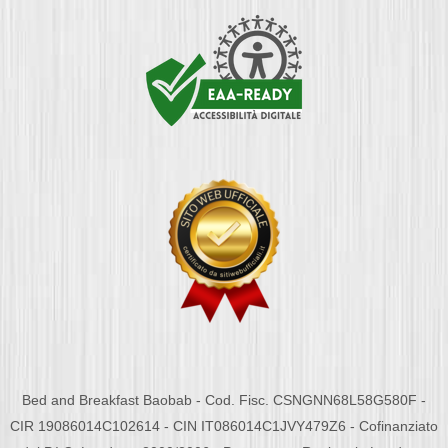
Bed and Breakfast Baobab - Cod. Fisc. CSNGNN68L58G580F -
CIR 19086014C102614 - CIN IT086014C1JVY479Z6 - Cofinanziato