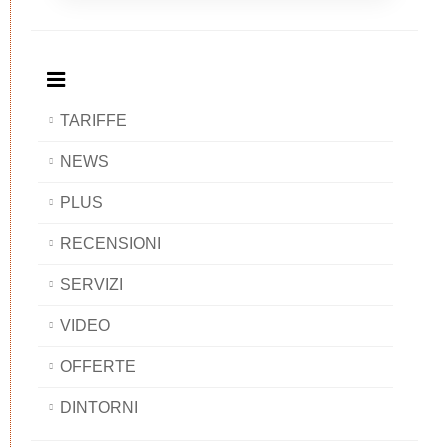
Breakfast
and
Breakfast
Breakfast
BAOBAB
Breakfast
BAOBAB
BAOBAB
BAOBAB
TARIFFE
NEWS
PLUS
RECENSIONI
SERVIZI
VIDEO
OFFERTE
DINTORNI