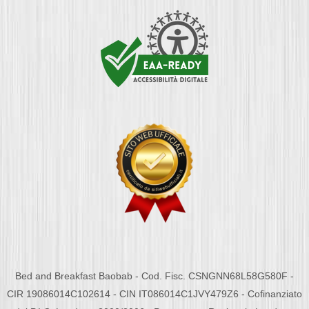
Bed and Breakfast Baobab - Cod. Fisc. CSNGNN68L58G580F -
CIR 19086014C102614 - CIN IT086014C1JVY479Z6 - Cofinanziato