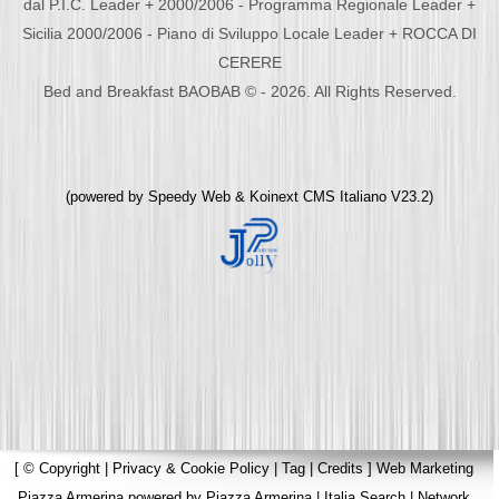
dal P.I.C. Leader + 2000/2006 - Programma Regionale Leader +
Sicilia 2000/2006 - Piano di Sviluppo Locale Leader + ROCCA DI
CERERE
Bed and Breakfast BAOBAB © - 2026. All Rights Reserved.
(powered by
Speedy Web
&
Koinext CMS Italiano
V23.2)
[
© Copyright
|
Privacy & Cookie Policy
|
Tag
|
Credits
]
Web Marketing
Piazza Armerina
powered by
Piazza Armerina
|
Italia Search
|
Network