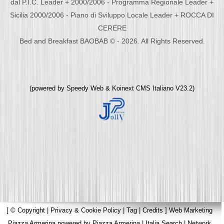
dal P.I.C. Leader + 2000/2006 - Programma Regionale Leader +
Sicilia 2000/2006 - Piano di Sviluppo Locale Leader + ROCCA DI
CERERE
Bed and Breakfast BAOBAB © - 2026. All Rights Reserved.
(powered by
Speedy Web
&
Koinext CMS Italiano
V23.2)
[
© Copyright
|
Privacy & Cookie Policy
|
Tag
|
Credits
]
Web Marketing
Piazza Armerina
powered by
Piazza Armerina
|
Italia Search
|
Network