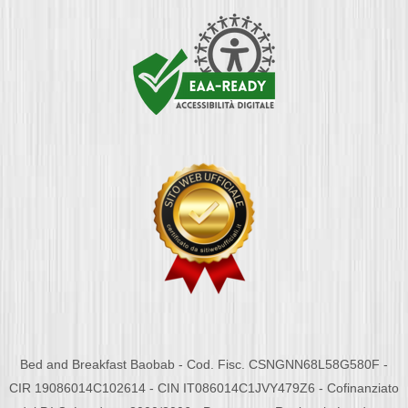
Bed and Breakfast Baobab - Cod. Fisc. CSNGNN68L58G580F -
CIR 19086014C102614 - CIN IT086014C1JVY479Z6 - Cofinanziato