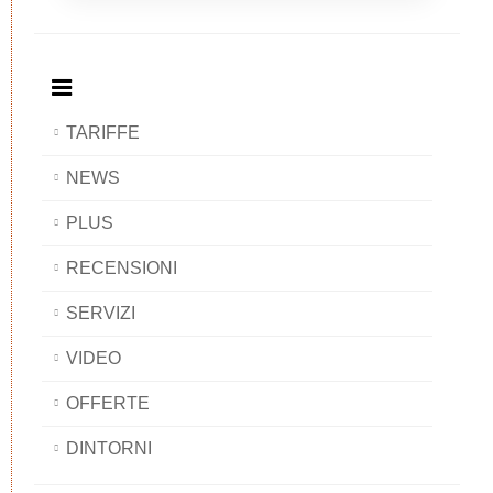
Breakfast
and
Breakfast
Breakfast
BAOBAB
Breakfast
BAOBAB
BAOBAB
BAOBAB
TARIFFE
NEWS
PLUS
RECENSIONI
SERVIZI
VIDEO
OFFERTE
DINTORNI