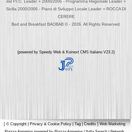
dal P.I.C. Leader + 2000/2006 - Programma Regionale Leader +
Sicilia 2000/2006 - Piano di Sviluppo Locale Leader + ROCCA DI
CERERE
Bed and Breakfast BAOBAB © - 2026. All Rights Reserved.
(powered by
Speedy Web
&
Koinext CMS Italiano
V23.2)
[
© Copyright
|
Privacy & Cookie Policy
|
Tag
|
Credits
]
Web Marketing
Piazza Armerina
powered by
Piazza Armerina
|
Italia Search
|
Network