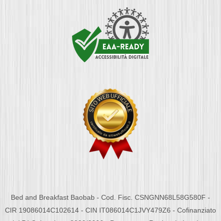
Bed and Breakfast Baobab - Cod. Fisc. CSNGNN68L58G580F -
CIR 19086014C102614 - CIN IT086014C1JVY479Z6 - Cofinanziato