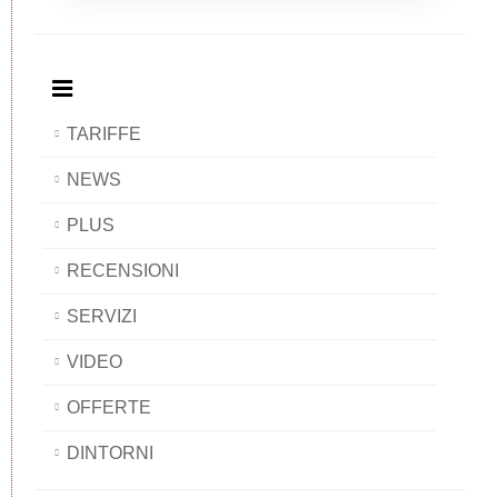
Breakfast
and
Breakfast
Breakfast
BAOBAB
Breakfast
BAOBAB
BAOBAB
BAOBAB
TARIFFE
NEWS
PLUS
RECENSIONI
SERVIZI
VIDEO
OFFERTE
DINTORNI