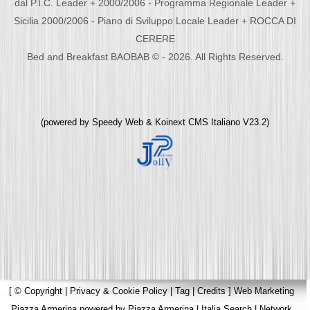
dal P.I.C. Leader + 2000/2006 - Programma Regionale Leader +
Sicilia 2000/2006 - Piano di Sviluppo Locale Leader + ROCCA DI
CERERE
Bed and Breakfast BAOBAB © - 2026. All Rights Reserved.
(powered by
Speedy Web
&
Koinext CMS Italiano
V23.2)
[
© Copyright
|
Privacy & Cookie Policy
|
Tag
|
Credits
]
Web Marketing
Piazza Armerina
powered by
Piazza Armerina
|
Italia Search
|
Network