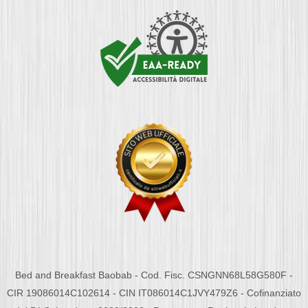
Bed and Breakfast Baobab - Cod. Fisc. CSNGNN68L58G580F -
CIR 19086014C102614 - CIN IT086014C1JVY479Z6 - Cofinanziato