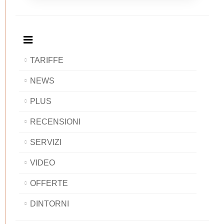
Breakfast
and
Breakfast
Breakfast
BAOBAB
Breakfast
BAOBAB
BAOBAB
BAOBAB
TARIFFE
NEWS
PLUS
RECENSIONI
SERVIZI
VIDEO
OFFERTE
DINTORNI