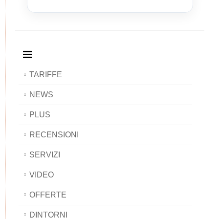
and
Bed
and
and
Breakfast
and
Breakfast
Breakfast
BAOBAB
Breakfast
BAOBAB
BAOBAB
BAOBAB
TARIFFE
NEWS
PLUS
RECENSIONI
SERVIZI
VIDEO
OFFERTE
DINTORNI