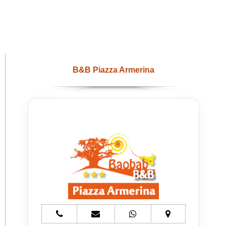
B&B Piazza Armerina
telefono
e-
whatsapp
mappa
Bed
mail
Bed
Bed