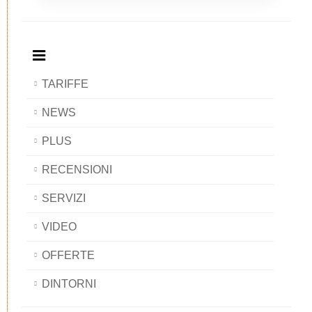
Breakfast
and
Breakfast
Breakfast
BAOBAB
Breakfast
BAOBAB
BAOBAB
BAOBAB
TARIFFE
NEWS
PLUS
RECENSIONI
SERVIZI
VIDEO
OFFERTE
DINTORNI