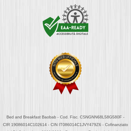
Bed and Breakfast Baobab - Cod. Fisc. CSNGNN68L58G580F -
CIR 19086014C102614 - CIN IT086014C1JVY479Z6 - Cofinanziato