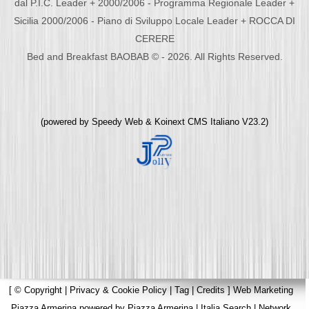
dal P.I.C. Leader + 2000/2006 - Programma Regionale Leader +
Sicilia 2000/2006 - Piano di Sviluppo Locale Leader + ROCCA DI
CERERE
Bed and Breakfast BAOBAB © - 2026. All Rights Reserved.
(powered by
Speedy Web
&
Koinext CMS Italiano
V23.2)
[
© Copyright
|
Privacy & Cookie Policy
|
Tag
|
Credits
]
Web Marketing
Piazza Armerina
powered by
Piazza Armerina
|
Italia Search
|
Network