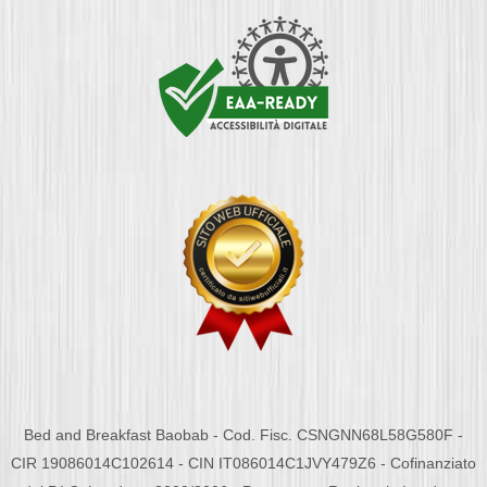
Bed and Breakfast Baobab - Cod. Fisc. CSNGNN68L58G580F -
CIR 19086014C102614 - CIN IT086014C1JVY479Z6 - Cofinanziato