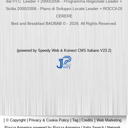
dal P.I.C. Leader + 2000/2006 - Programma Regionale Leader +
Sicilia 2000/2006 - Piano di Sviluppo Locale Leader + ROCCA DI
CERERE
Bed and Breakfast BAOBAB © - 2026. All Rights Reserved.
(powered by
Speedy Web
&
Koinext CMS Italiano
V23.2)
[
© Copyright
|
Privacy & Cookie Policy
|
Tag
|
Credits
]
Web Marketing
Piazza Armerina
powered by
Piazza Armerina
|
Italia Search
|
Network