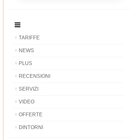
Breakfast
and
Breakfast
Breakfast
BAOBAB
Breakfast
BAOBAB
BAOBAB
BAOBAB
TARIFFE
NEWS
PLUS
RECENSIONI
SERVIZI
VIDEO
OFFERTE
DINTORNI