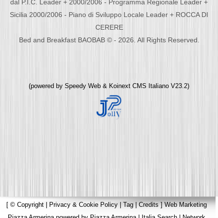
dal P.I.C. Leader + 2000/2006 - Programma Regionale Leader +
Sicilia 2000/2006 - Piano di Sviluppo Locale Leader + ROCCA DI
CERERE
Bed and Breakfast BAOBAB © - 2026. All Rights Reserved.
(powered by
Speedy Web
&
Koinext CMS Italiano
V23.2)
[
© Copyright
|
Privacy & Cookie Policy
|
Tag
|
Credits
]
Web Marketing
Piazza Armerina
powered by
Piazza Armerina
|
Italia Search
|
Network