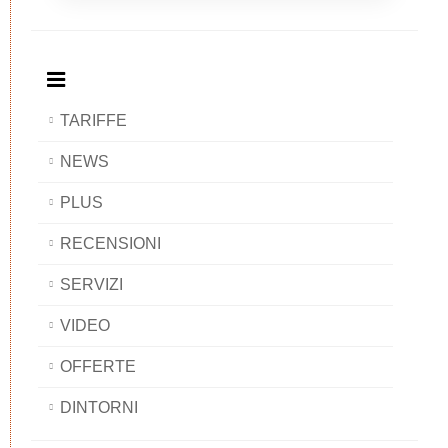
Breakfast
and
Breakfast
Breakfast
BAOBAB
Breakfast
BAOBAB
BAOBAB
BAOBAB
TARIFFE
NEWS
PLUS
RECENSIONI
SERVIZI
VIDEO
OFFERTE
DINTORNI