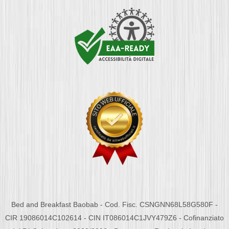
Bed and Breakfast Baobab - Cod. Fisc. CSNGNN68L58G580F -
CIR 19086014C102614 - CIN IT086014C1JVY479Z6 - Cofinanziato