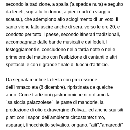
secondo la tradizione, a spalla ('a spadda nura) e seguito
da fedeli, soprattutto donne, a piedi nudi ('u viaggiu
scausu), che adempiono allo scioglimento di un voto. Il
santo viene fatto uscire anche di sera, verso le ore 20, e
condotto per tutto il paese, secondo itinerari tradizionali,
accompagnato dalle bande musicali e dai fedeli. I
festeggiamenti si concludono nella tarda notte o nelle
prime ore del mattino con l'esibizione di cantanti o altri
spettacoli e con il grande finale di fuochi d'artificio.
Da segnalare infine la festa con processione
dell'Immacolata (8 dicembre), ripristinata da qualche
anno. Come tradizioni gastronomiche ricordiamo la
"salsiccia palazzolese", le paste di mandorle, la
produzione di olio extravergine d'oliva....ed anche squisiti
piatti con i sapori dell'ambiente circostante: timo,
asparagi, finocchietto selvatico, origano, "aiti","amareddi"