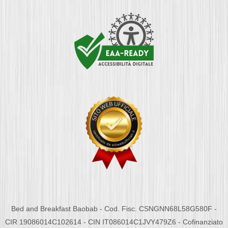
Bed and Breakfast Baobab - Cod. Fisc. CSNGNN68L58G580F -
CIR 19086014C102614 - CIN IT086014C1JVY479Z6 - Cofinanziato