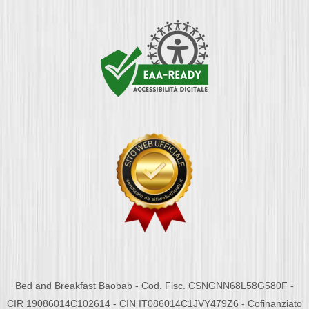
Bed and Breakfast Baobab - Cod. Fisc. CSNGNN68L58G580F -
CIR 19086014C102614 - CIN IT086014C1JVY479Z6 - Cofinanziato