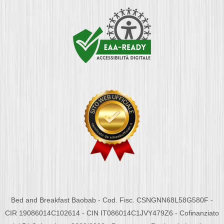
Bed and Breakfast Baobab - Cod. Fisc. CSNGNN68L58G580F -
CIR 19086014C102614 - CIN IT086014C1JVY479Z6 - Cofinanziato