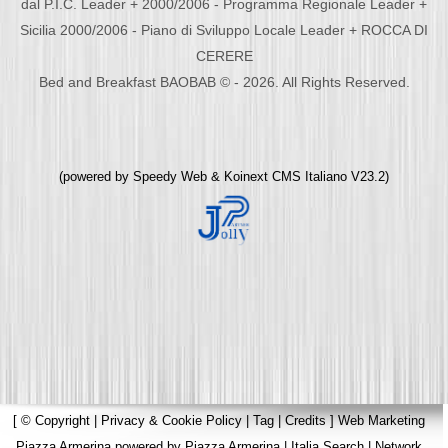
dal P.I.C. Leader + 2000/2006 - Programma Regionale Leader +
Sicilia 2000/2006 - Piano di Sviluppo Locale Leader + ROCCA DI
CERERE
Bed and Breakfast BAOBAB © - 2026. All Rights Reserved.
(powered by
Speedy Web
&
Koinext CMS Italiano
V23.2)
[
© Copyright
|
Privacy & Cookie Policy
|
Tag
|
Credits
]
Web Marketing
Piazza Armerina
powered by
Piazza Armerina
|
Italia Search
|
Network