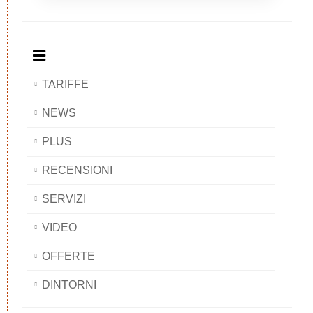
Breakfast
and
Breakfast
Breakfast
BAOBAB
Breakfast
BAOBAB
BAOBAB
BAOBAB
TARIFFE
NEWS
PLUS
RECENSIONI
SERVIZI
VIDEO
OFFERTE
DINTORNI