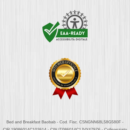
Bed and Breakfast Baobab - Cod. Fisc. CSNGNN68L58G580F -
CIR 19086014C102614 - CIN IT086014C1JVY479Z6 - Cofinanziato