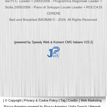
dal P.I.C. Leader + 2000/2006 - Programma Regionale Leader +
Sicilia 2000/2006 - Piano di Sviluppo Locale Leader + ROCCA DI
CERERE
Bed and Breakfast BAOBAB © - 2026. All Rights Reserved.
(powered by
Speedy Web
&
Koinext CMS Italiano
V23.2)
[
© Copyright
|
Privacy & Cookie Policy
|
Tag
|
Credits
]
Web Marketing
Piazza Armerina
powered by
Piazza Armerina
|
Italia Search
|
Network