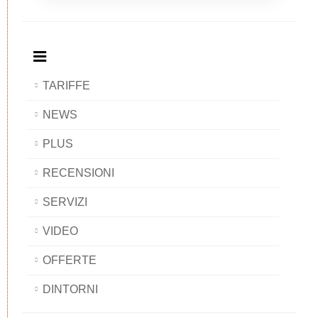
Breakfast
and
Breakfast
Breakfast
BAOBAB
Breakfast
BAOBAB
BAOBAB
BAOBAB
TARIFFE
NEWS
PLUS
RECENSIONI
SERVIZI
VIDEO
OFFERTE
DINTORNI