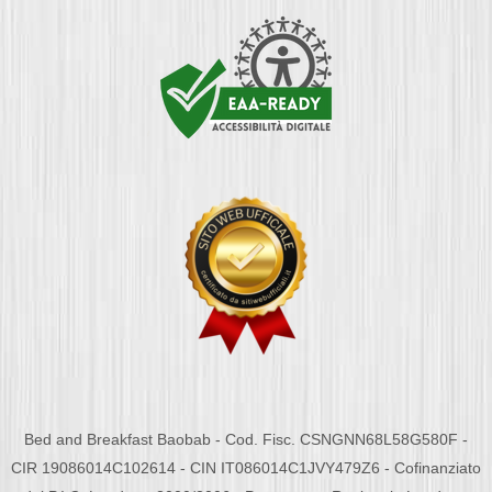
Bed and Breakfast Baobab - Cod. Fisc. CSNGNN68L58G580F -
CIR 19086014C102614 - CIN IT086014C1JVY479Z6 - Cofinanziato