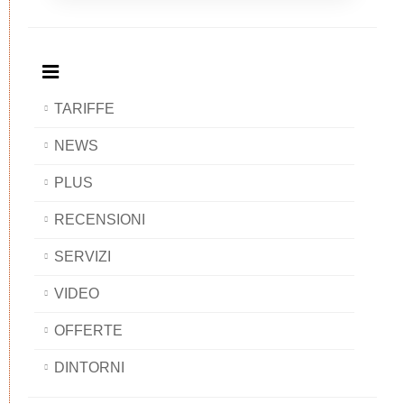
Breakfast
and
Breakfast
Breakfast
BAOBAB
Breakfast
BAOBAB
BAOBAB
BAOBAB
TARIFFE
NEWS
PLUS
RECENSIONI
SERVIZI
VIDEO
OFFERTE
DINTORNI