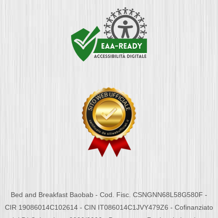
Bed and Breakfast Baobab - Cod. Fisc. CSNGNN68L58G580F -
CIR 19086014C102614 - CIN IT086014C1JVY479Z6 - Cofinanziato