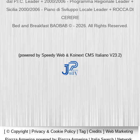
dal P.I.C. Leader + 2000/2006 - Programma Regionale Leader +
Sicilia 2000/2006 - Piano di Sviluppo Locale Leader + ROCCA DI
CERERE
Bed and Breakfast BAOBAB © - 2026. All Rights Reserved.
(powered by
Speedy Web
&
Koinext CMS Italiano
V23.2)
[
© Copyright
|
Privacy & Cookie Policy
|
Tag
|
Credits
]
Web Marketing
Piazza Armerina
powered by
Piazza Armerina
|
Italia Search
|
Network