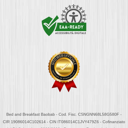
Bed and Breakfast Baobab - Cod. Fisc. CSNGNN68L58G580F -
CIR 19086014C102614 - CIN IT086014C1JVY479Z6 - Cofinanziato