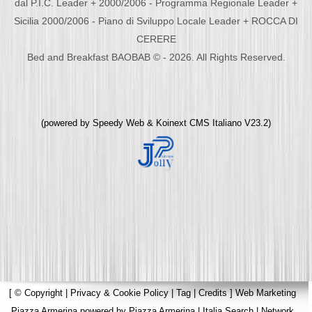
dal P.I.C. Leader + 2000/2006 - Programma Regionale Leader +
Sicilia 2000/2006 - Piano di Sviluppo Locale Leader + ROCCA DI
CERERE
Bed and Breakfast BAOBAB © - 2026. All Rights Reserved.
(powered by
Speedy Web
&
Koinext CMS Italiano
V23.2)
[
© Copyright
|
Privacy & Cookie Policy
|
Tag
|
Credits
]
Web Marketing
Piazza Armerina
powered by
Piazza Armerina
|
Italia Search
|
Network