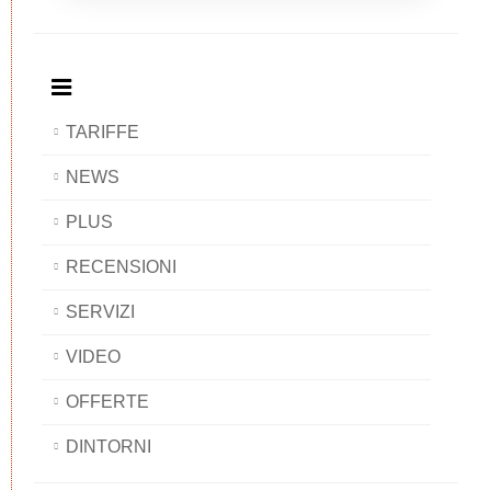
Breakfast
and
Breakfast
Breakfast
BAOBAB
Breakfast
BAOBAB
BAOBAB
BAOBAB
TARIFFE
NEWS
PLUS
RECENSIONI
SERVIZI
VIDEO
OFFERTE
DINTORNI